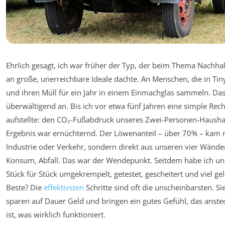
Ehrlich gesagt, ich war früher der Typ, der beim Thema Nachhalt
an große, unerreichbare Ideale dachte. An Menschen, die in Ti
und ihren Müll für ein Jahr in einem Einmachglas sammeln. Das 
überwältigend an. Bis ich vor etwa fünf Jahren eine simple Re
aufstellte: den CO₂-Fußabdruck unseres Zwei-Personen-Hausha
Ergebnis war ernüchternd. Der Löwenanteil – über 70% – kam n
Industrie oder Verkehr, sondern direkt aus unseren vier Wände
Konsum, Abfall. Das war der Wendepunkt. Seitdem habe ich u
Stück für Stück umgekrempelt, getestet, gescheitert und viel ge
Beste? Die
effektivsten
Schritte sind oft die unscheinbarsten. Si
sparen auf Dauer Geld und bringen ein gutes Gefühl, das anstec
ist, was wirklich funktioniert.