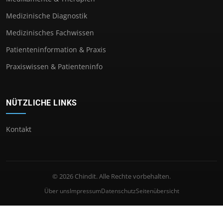
Medizinische Diagnostik
Medizinisches Fachwissen
Patienteninformation & Praxis
Praxiswissen & Patienteninfo
NÜTZLICHE LINKS
Kontakt
© 2026 Chindit. Alle Rechte vorbehalten.
Über uns
Impressum
Datenschutz
Seitenübersicht