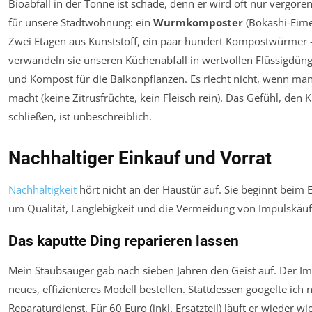
Bioabfall in der Tonne ist schade, denn er wird oft nur vergore
für unsere Stadtwohnung: ein
Wurmkomposter
(Bokashi-Eime
Zwei Etagen aus Kunststoff, ein paar hundert Kompostwürmer 
verwandeln sie unseren Küchenabfall in wertvollen Flüssigdün
und Kompost für die Balkonpflanzen. Es riecht nicht, wenn man 
macht (keine Zitrusfrüchte, kein Fleisch rein). Das Gefühl, den K
schließen, ist unbeschreiblich.
Nachhaltiger Einkauf und Vorrat
Nachhaltigkeit
hört nicht an der Haustür auf. Sie beginnt beim E
um Qualität, Langlebigkeit und die Vermeidung von Impulskäuf
Das kaputte Ding reparieren lassen
Mein Staubsauger gab nach sieben Jahren den Geist auf. Der Imp
neues, effizienteres Modell bestellen. Stattdessen googelte ich
Reparaturdienst. Für 60 Euro (inkl. Ersatzteil) läuft er wieder w