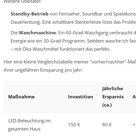
Weitere Übeltäter:
Standby-Betrieb
von Fernseher, Soundbar und Spielekons
Dauerleistung. Eine schaltbare Steckerleiste löste das Probl
Die
Waschmaschine
: Ein 60-Grad-Waschgang verbraucht dr
Energie wie ein 30-Grad-Programm. Seitdem wasche ich fast 
– mit Öko-Waschmittel funktioniert das perfekt.
Hier eine kleine Vergleichstabelle meiner "vorher/nachher"-
ihrer ungefähren Einsparung pro Jahr:
Jährliche
Maßnahme
Investition
Ersparnis
A
(ca.)
LED-Beleuchtung im
150 €
80 €
<
gesamten Haus