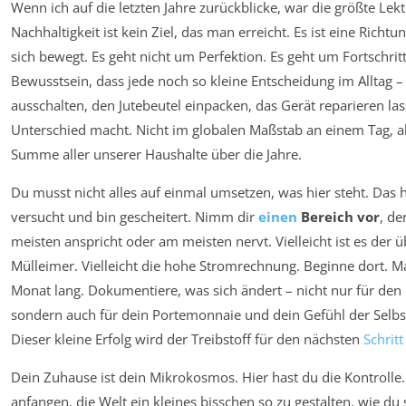
Wenn ich auf die letzten Jahre zurückblicke, war die größte Lekt
Nachhaltigkeit ist kein Ziel, das man erreicht. Es ist eine Richtu
sich bewegt. Es geht nicht um Perfektion. Es geht um Fortschrit
Bewusstsein, dass jede noch so kleine Entscheidung im Alltag – 
ausschalten, den Jutebeutel einpacken, das Gerät reparieren la
Unterschied macht. Nicht im globalen Maßstab an einem Tag, a
Summe aller unserer Haushalte über die Jahre.
Du musst nicht alles auf einmal umsetzen, was hier steht. Das 
versucht und bin gescheitert. Nimm dir
einen
Bereich vor
, de
meisten anspricht oder am meisten nervt. Vielleicht ist es der 
Mülleimer. Vielleicht die hohe Stromrechnung. Beginne dort. M
Monat lang. Dokumentiere, was sich ändert – nicht nur für den 
sondern auch für dein Portemonnaie und dein Gefühl der Selbs
Dieser kleine Erfolg wird der Treibstoff für den nächsten
Schritt
Dein Zuhause ist dein Mikrokosmos. Hier hast du die Kontrolle.
anfangen, die Welt ein kleines bisschen so zu gestalten, wie du s