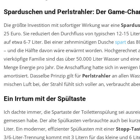
Sparduschen und Perlstrahler: Der Game-Cha
Die größte Investition mit sofortiger Wirkung war eine
Spardu
25 Euro. Sie reduziert den Durchfluss von typischen 12-15 Lite
auf etwa 6-7 Liter. Bei einer zehnminütigen Dusche
spart
das 80
– und die Hälfte davon wäre erwärmt worden. Hochgerechnet a
vierköpfige Familie sind das über 50.000 Liter Wasser und eine
Menge Energie pro Jahr. Die Anschaffung hatte sich in wenige
amortisiert. Dasselbe Prinzip gilt für
Perlstrahler
an allen Was
mischen Luft bei, der Strahl fühlt sich voller an, verbraucht abe
Ein Irrtum mit der Spültaste
Ich dachte immer, die Spartaste der Toilettenspülung sei ausrei
gemessen habe. Der alte Spülkasten verbrauchte auch bei kurze
Liter. Ein moderner, effizienter Spülkasten mit einer
Stopp-Tas
3/6-Liter-Trennung kommt mit 3 Litern für das kleine und 6 Lit