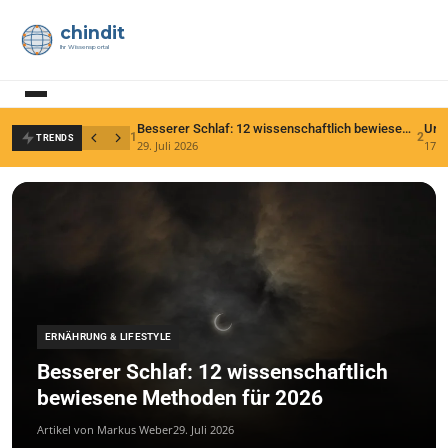
chindit
Ihr Wissensportal
Besserer Schlaf: 12 wissenschaftlich bewiesene Methoden für 2026
1
2
TRENDS
29. Juli 2026
17. 
ERNÄHRUNG & LIFESTYLE
Besserer Schlaf: 12 wissenschaftlich
bewiesene Methoden für 2026
Artikel von Markus Weber
29. Juli 2026