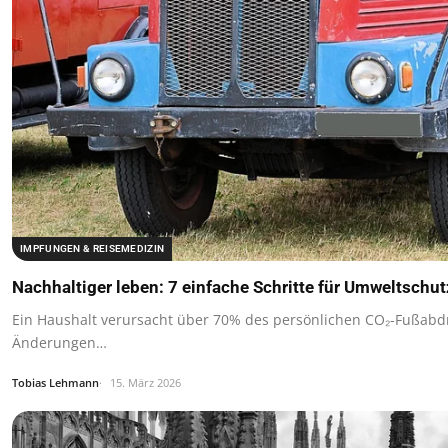
IMPFUNGEN & REISEMEDIZIN
Nachhaltiger leben: 7 einfache Schritte für Umweltschu
Ein Haushalt verursacht über 70% des persönlichen CO₂-Fußabd
Änderungen…
Tobias Lehmann
15. März 2026