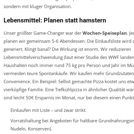
sondern mit kluger Organisation.
Lebensmittel: Planen statt hamstern
Unser größter Game-Changer war der
Wochen-Speiseplan
. J
planen wir gemeinsam 5-6 Abendessen. Die Einkaufsliste wird 
generiert. Klingt banal? Die Wirkung ist enorm. Wir reduzieren
Lebensmittelverschwendung (laut einer Studie des WWF landen
Haushalten noch immer rund 75 kg pro Person und Jahr im Mül
vermeiden teure Spontankäufe. Wir kaufen mehr Grundzutaten
Convenience. Ein Beispiel: Selbst gemachte Pizza kostet uns etw
vierköpfige Familie. Eine Tiefkühlpizza in ähnlicher Qualität wä
sind leicht 50€ Ersparnis im Monat, nur bei diesem einen Punkt
Einkaufen mit Liste – und zwar strikt.
Vorratshaltung bei Angeboten für haltbare Grundnahrungsmit
Nudeln, Konserven).