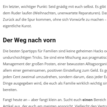
Ein letzter, wichtiger Punkt: Seid gnädig mit euch selbst. Es gib
dem Ruder laufen (Weihnachten, unerwartete Reparaturen). Das
Zurück auf die Spur kommen, ohne sich Vorwürfe zu machen – d
eigentliche Kunst.
Der Weg nach vorn
Die besten Spartipps für Familien sind keine geheimen Hacks o
undurchsichtigen Tricks. Sie sind eine Mischung aus pragmati
Management der großen Posten, einer bewussten Alltagsorgani
allem einer gemeinsamen, positiven Einstellung zum Geld. Es g
jeden Cent zweimal umzudrehen, sondern darum, dass jeder E
Dinge ausgegeben wird, die euch als Familie wirklich wichtig s
bereiten.
Fangt heute an – aber fangt klein an. Sucht euch
einen
Bereich
Artikel aus, der euch am meisten anspricht. Vielleicht den Vert