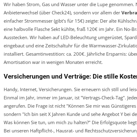
Wir haben Strom, Gas und Wasser unter die Lupe genommen. N
Anbieterwechsel (über Check24), sondern vor allem der
Verbr
einfacher Strommesser (gibt's für 15€) zeigte: Der alte Kühlschr
eine halbvolle Flasche Sekt kühlte, fraß 120€ im Jahr. Ein No-Br
Ausstecken. Wir haben auf LED-Beleuchtung umgerüstet, Spar
eingebaut und eine Zeitschaltuhr für die Warmwasser-Zirkula
installiert. Gesamtinvestition: ca. 200€. Jährliche Ersparnis: üb
Amortisation war in wenigen Monaten erreicht.
Versicherungen und Verträge: Die stille Koste
Handy, Internet, Versicherungen. Sie erneuern sich still und leis
Einmal im Jahr, immer im Januar, ist "Vertrags-Check-Tag". Jede
angerufen. Die Frage ist nicht "Können Sie mir was Günstigeres
sondern "Ich bin seit X Jahren Kunde und sehe Angebot Y bei d
Was können Sie tun, um mich zu halten?" Die Erfolgsquote liegt
Bei unseren Haftpflicht-, Hausrat- und Rechtsschutzversicheru