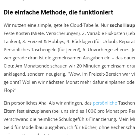
Die einfache Methode, die funktioniert
Wir nutzen eine simple, geteilte Cloud-Tabelle. Nur
sechs Haup
Feste Kosten (Miete, Versicherungen), 2. Variable Fixkosten (Leb
Tanken), 3. Freizeit & Hobbys, 4. Rücklagen (für Urlaub, Reparat
Persönliches Taschengeld (für jeden!), 6. Unvorhergesehenes. J
wer gerade dran ist die gemeinsamen Ausgaben ein – das dauer
Clou: Am Monatsende schauen wir 20 Minuten gemeinsam drau
anklagend, sondern neugierig. "Wow, im Freizeit-Bereich war viel
gelohnt? Wollen wir nächsten Monat mehr dafür einplanen oder
Flop?"
Ein persönliches Aha: Als wir anfingen, das
persönliche
Tascheng
Eltern fest einzuplanen (bei uns sind es 100€ pro Monat pro Pe
verschwand die heimliche Schuldgefühls-Finanzierung. Mein M
Geld für Modellbau ausgeben, ich für Bücher, ohne Rechenscha