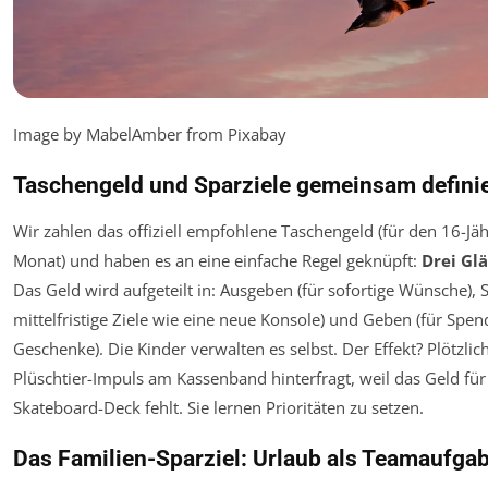
Image by MabelAmber from Pixabay
Taschengeld und Sparziele gemeinsam defini
Wir zahlen das offiziell empfohlene Taschengeld (für den 16-Jä
Monat) und haben es an eine einfache Regel geknüpft:
Drei Gl
Das Geld wird aufgeteilt in: Ausgeben (für sofortige Wünsche), 
mittelfristige Ziele wie eine neue Konsole) und Geben (für Spe
Geschenke). Die Kinder verwalten es selbst. Der Effekt? Plötzlic
Plüschtier-Impuls am Kassenband hinterfragt, weil das Geld für
Skateboard-Deck fehlt. Sie lernen Prioritäten zu setzen.
Das Familien-Sparziel: Urlaub als Teamaufga