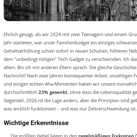
Ehrlich gesagt, als wir 2024 mit zwei Teenagern und einem Gru
Jahr starteten, war unser Familienbudget ein einziges schwarze
Gehaltserhöhung schien sofort in neuen Schuhen, höheren Ne
dem "unbedingt nötigen" Tech-Gadget zu verschwinden. Ich da
allein. Bis ich mit anderen Eltern sprach. Die gleiche Geschichte
Nachricht? Nach zwei Jahren konsequenter Arbeit, unzähligen 
und einigen echten Aha-Momenten haben wir unsere monatli
durchschnittlich
23% gesenkt
, ohne dass die Lebensqualität ge
Gegenteil. 2026 ist die Lage anders, aber die Prinzipien sind geb
was wirklich funktioniert – und was nur Zeitverschwendung ist.
Wichtige Erkenntnisse
Die größten Hebel liegen in den
regelmäßigen Fixkosten
(